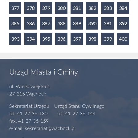
377
378
379
380
381
382
383
384
385
386
387
388
389
390
391
392
393
394
395
396
397
398
399
400
Urząd Miasta i Gminy
ul. Wielkowiejska 1
27-215 Wąchock
Sekretariat Urzędu Urząd Stanu Cywilnego
tel. 41-27-36-130 tel. 41-27-36-144
fax. 41-27-36-159
e-mail: sekretariat@wachock.pl