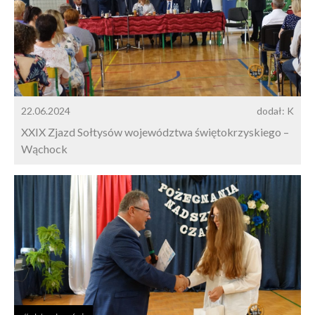
22.06.2024
dodał: K
XXIX Zjazd Sołtysów województwa świętokrzyskiego –
Wąchock