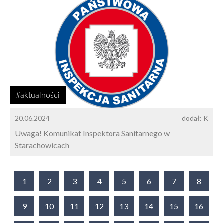
#aktualności
20.06.2024
dodał: K
Uwaga! Komunikat Inspektora Sanitarnego w
Starachowicach
1
2
3
4
5
6
7
8
9
10
11
12
13
14
15
16