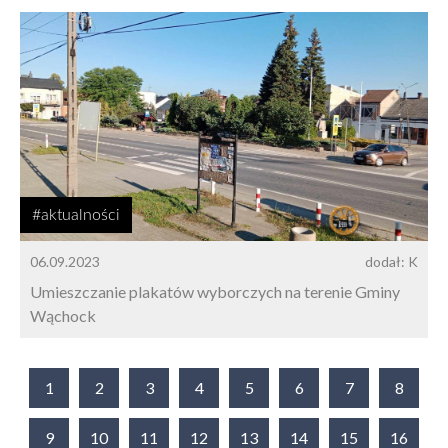
#aktualności
06.09.2023
dodał: K
Umieszczanie plakatów wyborczych na terenie Gminy
Wąchock
1
2
3
4
5
6
7
8
9
10
11
12
13
14
15
16