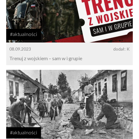
#aktualności
08.09.2023
dodał: K
Trenuj z wojskiem – sam w i grupie
#aktualności