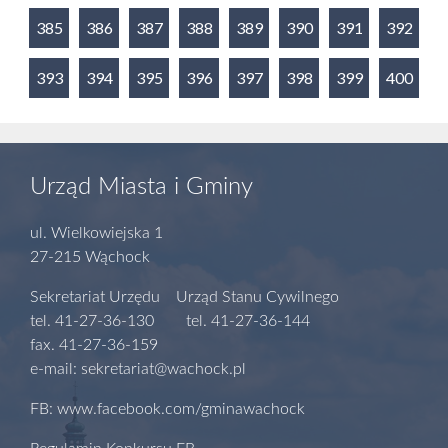
385
386
387
388
389
390
391
392
393
394
395
396
397
398
399
400
Urząd Miasta i Gminy
ul. Wielkowiejska 1
27-215 Wąchock
Sekretariat Urzędu Urząd Stanu Cywilnego
tel. 41-27-36-130 tel. 41-27-36-144
fax. 41-27-36-159
e-mail: sekretariat@wachock.pl
FB: www.facebook.com/gminawachock