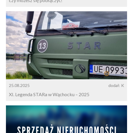
czy możesz się podłączyć!
25.08.2025
dodał: K
XI. Legenda STARa w Wąchocku – 2025