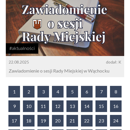
#aktualności
22.08.2025
dodał: K
Zawiadomienie o sesji Rady Miejskiej w Wąchocku
1
2
3
4
5
6
7
8
9
10
11
12
13
14
15
16
17
18
19
20
21
22
23
24