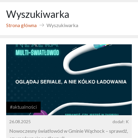
Wyszukiwarka
Strona główna
Wyszukiwarka
#aktualności
26.08.2025
dodał: K
Nowoczesny światłowód w Gminie Wąchock – sprawdź,