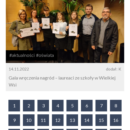
#aktualności #oświata
14.11.2022
dodał: K
Gala wręczenia nagród – laureaci ze szkoły w Wielkiej
Wsi
1
2
3
4
5
6
7
8
9
10
11
12
13
14
15
16