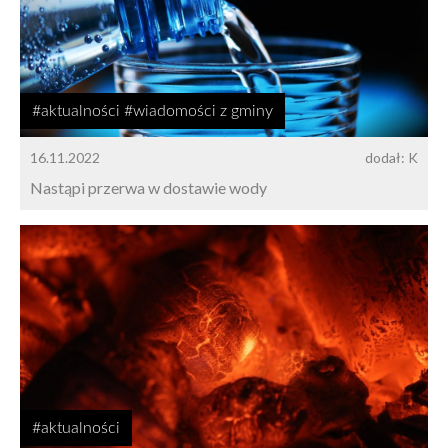
#aktualności #wiadomości z gminy
16.11.2022
dodał: K
Nastąpi przerwa w dostawie wody
#aktualności