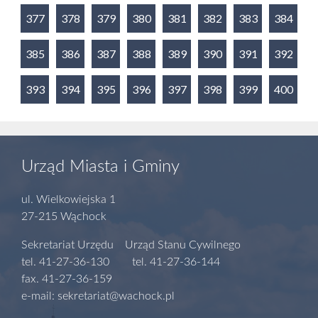
377
378
379
380
381
382
383
384
385
386
387
388
389
390
391
392
393
394
395
396
397
398
399
400
Urząd Miasta i Gminy
ul. Wielkowiejska 1
27-215 Wąchock
Sekretariat Urzędu Urząd Stanu Cywilnego
tel. 41-27-36-130 tel. 41-27-36-144
fax. 41-27-36-159
e-mail: sekretariat@wachock.pl