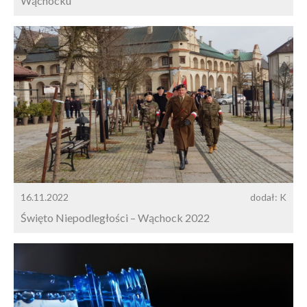
Wąchocku
16.11.2022
dodał: K
Święto Niepodległości – Wąchock 2022