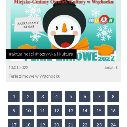
#aktualności #rozrywka i kultura
13.01.2022
dodał: K
Ferie zimowe w Wąchocku
1
2
3
4
5
6
7
8
9
10
11
12
13
14
15
16
17
18
19
20
21
22
23
24