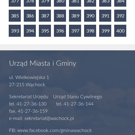
377
378
379
380
381
382
383
384
385
386
387
388
389
390
391
392
393
394
395
396
397
398
399
400
Urząd Miasta i Gminy
ul. Wielkowiejska 1
27-215 Wąchock
Sekretariat Urzędu Urząd Stanu Cywilnego
tel. 41-27-36-130 tel. 41-27-36-144
fax. 41-27-36-159
e-mail: sekretariat@wachock.pl
FB: www.facebook.com/gminawachock