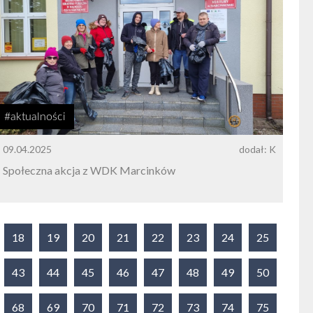
#aktualności
09.04.2025
dodał: K
Społeczna akcja z WDK Marcinków
18
19
20
21
22
23
24
25
43
44
45
46
47
48
49
50
68
69
70
71
72
73
74
75