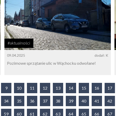
#aktualności
09.04.2025
dodał: K
Pozimowe sprzątanie ulic w Wąchocku odwołane!
9
10
11
12
13
14
15
16
17
34
35
36
37
38
39
40
41
42
59
60
61
62
63
64
65
66
67