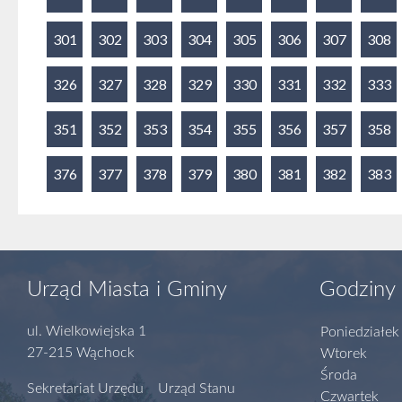
301
302
303
304
305
306
307
308
326
327
328
329
330
331
332
333
351
352
353
354
355
356
357
358
376
377
378
379
380
381
382
383
Urząd Miasta i Gminy
Godziny 
ul. Wielkowiejska 1
Poniedziałek
27-215 Wąchock
Wtorek
Środa
Sekretariat Urzędu Urząd Stanu
Czwartek