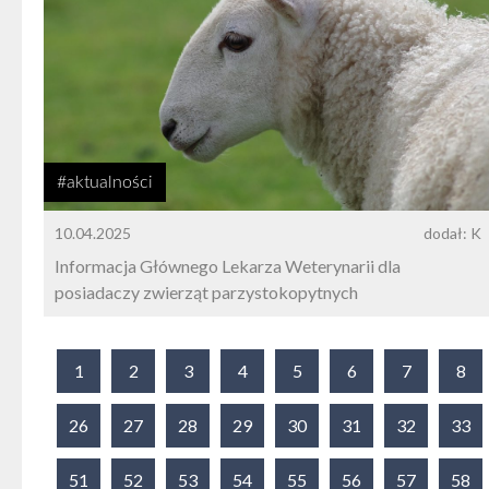
#aktualności
10.04.2025
dodał: K
Informacja Głównego Lekarza Weterynarii dla
posiadaczy zwierząt parzystokopytnych
1
2
3
4
5
6
7
8
26
27
28
29
30
31
32
33
51
52
53
54
55
56
57
58