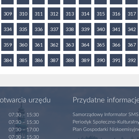
309
310
311
312
313
314
315
316
317
334
335
336
337
338
339
340
341
342
359
360
361
362
363
364
365
366
367
384
385
386
387
388
389
390
391
392
otwarcia urzędu
Przydatne informacj
Samorządowy Informator SMS
07:30 – 15:30
Periodyk Społeczno-Kulturaln
07:30 – 15:30
Plan Gospodarki Niskoemisyjn
07:30 – 17:00
07:30 – 15:30