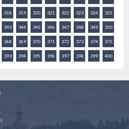
318
319
320
321
322
323
324
325
343
344
345
346
347
348
349
350
368
369
370
371
372
373
374
375
393
394
395
396
397
398
399
400
e
y
ej