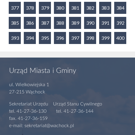
377
378
379
380
381
382
383
384
385
386
387
388
389
390
391
392
393
394
395
396
397
398
399
400
Urząd Miasta i Gminy
ul. Wielkowiejska 1
27-215 Wąchock
Sekretariat Urzędu Urząd Stanu Cywilnego
tel. 41-27-36-130 tel. 41-27-36-144
fax. 41-27-36-159
e-mail: sekretariat@wachock.pl