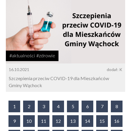
#aktualności #zdrowie
16.10.2021
dodał: K
Szczepienia przeciw COVID-19 dla Mieszkańców
Gminy Wąchock
1
2
3
4
5
6
7
8
9
10
11
12
13
14
15
16