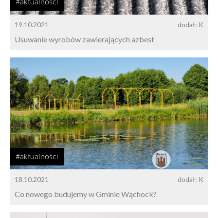
#aktualności
19.10.2021
dodał: K
Usuwanie wyrobów zawierających azbest
#aktualności
18.10.2021
dodał: K
Co nowego budujemy w Gminie Wąchock?