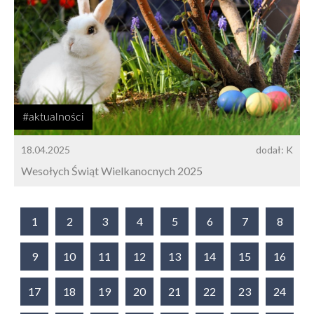
#aktualności
18.04.2025
dodał: K
Wesołych Świąt Wielkanocnych 2025
1
2
3
4
5
6
7
8
9
10
11
12
13
14
15
16
17
18
19
20
21
22
23
24