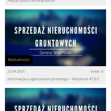
Muzycznych Dni Wąchocka
#aktualności
22.04.2025
dodał: K
Informacja o ogłoszonym przetargu – Wąchock 473/1