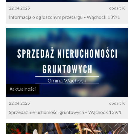
22.04.2025
dodał: K
Informacja o ogłoszonym przetargu – Wąchock 139/1
#aktualności
22.04.2025
dodał: K
Sprzedaż nieruchomości gruntowych – Wąchock 139/1