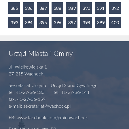
385
386
387
388
389
390
391
392
393
394
395
396
397
398
399
400
Urząd Miasta i Gminy
ul. Wielkowiejska 1
27-215 Wąchock
Sekretariat Urzędu Urząd Stanu Cywilnego
tel. 41-27-36-130 tel. 41-27-36-144
fax. 41-27-36-159
e-mail: sekretariat@wachock.pl
FB: www.facebook.com/gminawachock