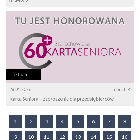
#aktualności
28.01.2026
dodał: K
Karta Seniora – zaproszenie dla przedsiębiorców
1
2
3
4
5
6
7
8
9
10
11
12
13
14
15
16