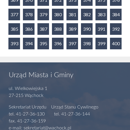
377
378
379
380
381
382
383
384
385
386
387
388
389
390
391
392
393
394
395
396
397
398
399
400
Urząd Miasta i Gminy
ul. Wielkowiejska 1
27-215 Wąchock
Sekretariat Urzędu Urząd Stanu Cywilnego
tel. 41-27-36-130 tel. 41-27-36-144
fax. 41-27-36-159
e-mail: sekretariat@wachock.pl